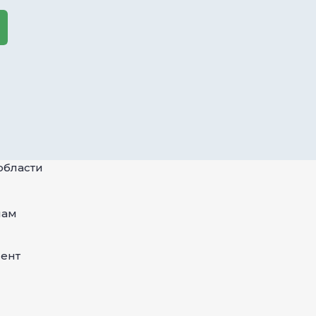
пам
ент