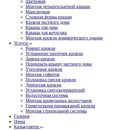
Шатровая
Монтаж четырехскатной крыши
Мансардная
Cложная форма крыши
Кровля частного дома
Крыша для дачи
Крыша для коттеджа
Монтаж кровли коммерческого здания
Услуги
Ремонт кровли
Устранение протечек кровли
Замена кровли
Перекрыть крышу частного дома
Утепление кровли
Монтаж софитов
Подшивка свесов кровли
Демонтаж кровли
Установка снегозадержателей
Водосточная система
Монтаж кровельных аксессуаров
Герметизация примыканий кровли
Монтаж стропильной системы
Галерея
Цены
Калькулятор