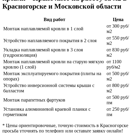
Красногорске и Московской области
Вид работ
Цена
от 300 руб/
Монтаж наплавляемой кровли в 1 слой
м2
от 550 руб/
Устройство наплавляемого покрытия в 2 слоя
м2
Укладка наплавляемой кровли в 3 слоя
от 830 руб/
(гидроизоляция)
м2
Монтаж наплавляемой кровли на старую мягкую
от 1100
кровлю (1 слой)
руб/м2
Монтаж эксплуатируемого покрытия (плиты на
от 500 руб/
опорах)
м2
Устройство инверсионной системы крыши с
от 800 руб/
балластом
м2
от 500 руб/
Монтаж парапетных фартуков
пм
Установка алюминиевой краевой планки с
от 250 руб/
герметиком
пм
* Цены ориентировочные, точную стоимость в Красногорске
просьба уточнять по телефону или оставьте заявку онлайн!